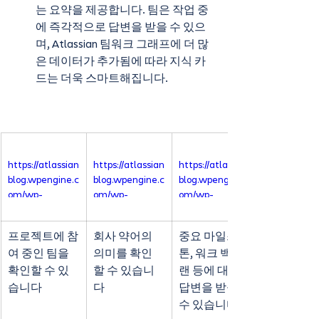
는 요약을 제공합니다. 팀은 작업 중
에 즉각적으로 답변을 받을 수 있으
며, Atlassian 팀워크 그래프에 더 많
은 데이터가 추가됨에 따라 지식 카
드는 더욱 스마트해집니다.
https://atlassian
https://atlassian
https://atlassian
blog.wpengine.c
blog.wpengine.c
blog.wpengine.c
om/wp-
om/wp-
om/wp-
content/upload
content/upload
content/upload
s/2024/04/tea
s/2024/04/acro
s/2024/04/rele
프로젝트에 참
회사 약어의 
중요 마일스
m-kc.mp4
nym-kc.mp4
ase-kc.mp4
여 중인 팀을 
의미를 확인
톤, 워크 백 플
확인할 수 있
할 수 있습니
랜 등에 대한 
습니다
다
답변을 받을 
수 있습니다